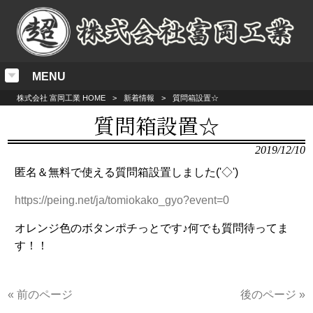
MENU
株式会社 富岡工業 HOME
>
新着情報
>
質問箱設置☆
質問箱設置☆
2019/12/10
匿名＆無料で使える質問箱設置しました('◇')ゞ
https://peing.net/ja/tomiokako_gyo?event=0
オレンジ色のボタンポチっとです♪何でも質問待ってま
す！！
« 前のページ
後のページ »