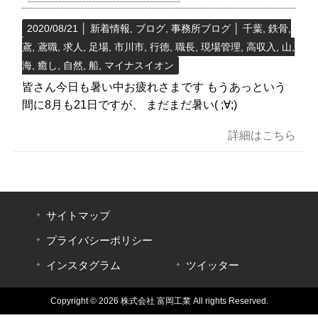
2020/08/21
│
新着情報
,
ブログ
,
事務所ブログ
│
千葉
,
鉄骨
,
鳶
,
鳶職
,
求人
,
足場
,
市川市
,
行徳
,
職長
,
現場管理
,
高収入
,
山
,
海
,
癒し
,
自然
,
船
,
マイナスイオン
皆さん今日も暑い中お疲れさまです もうあっという
間に8月も21日ですが、 まだまだ暑い( ;∀;)
詳細はこちら
サイトマップ
プライバシーポリシー
インスタグラム
ツイッター
Copyright © 2026 株式会社 富岡工業 All rights Reserved.